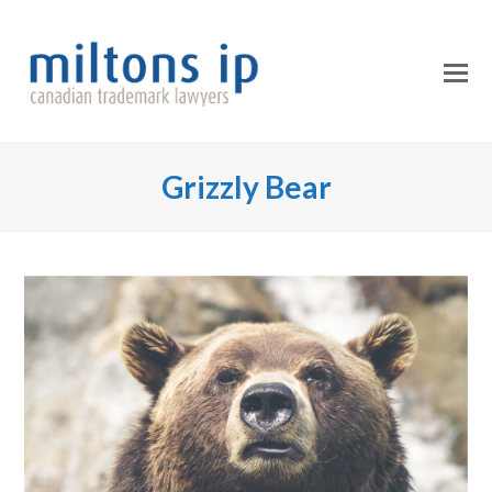
O
Mo
M
Grizzly Bear